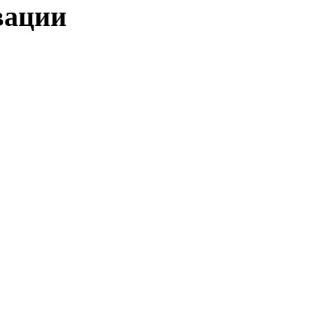
ации
SET Studio™ "Ukrop.Top" - Укупорочная Продукция и Технолог