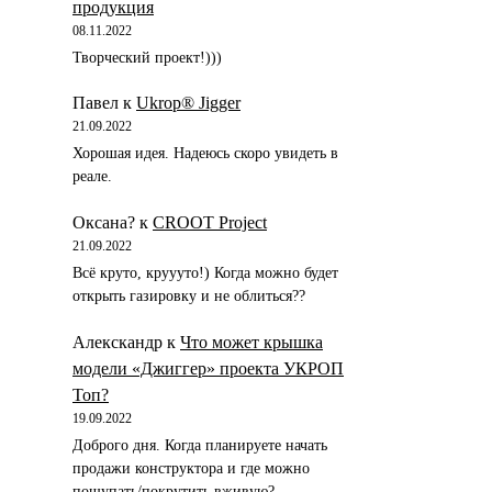
продукция
08.11.2022
Творческий проект!)))
Павел
к
Ukrop® Jigger
21.09.2022
Хорошая идея. Надеюсь скоро увидеть в
реале.
Оксана?
к
CROOT Project
21.09.2022
Всё круто, круууто!) Когда можно будет
открыть газировку и не облиться??
Алекскандр
к
Что может крышка
модели «Джиггер» проекта УКРОП
Топ?
19.09.2022
Доброго дня. Когда планируете начать
продажи конструктора и где можно
пощупать/покрутить вживую?