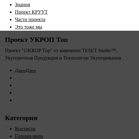
Знания
Проект КРУУТ
Части проекта
Это тоже мы
Проект УКРОП Топ
Проект "UKROP Тop" от компании TESET Studio™,
Укупорочная Продукция и Технологии Укупоривания​
Категории
Контакты
Галерея мира