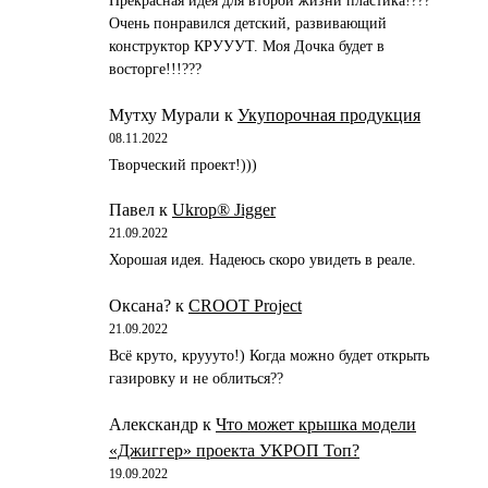
Прекрасная идея для второй жизни пластика!???
Очень понравился детский, развивающий
конструктор КРУУУТ. Моя Дочка будет в
восторге!!!???
Мутху Мурали
к
Укупорочная продукция
08.11.2022
Творческий проект!)))
Павел
к
Ukrop® Jigger
21.09.2022
Хорошая идея. Надеюсь скоро увидеть в реале.
Оксана?
к
CROOT Project
21.09.2022
Всё круто, круууто!) Когда можно будет открыть
газировку и не облиться??
Алекскандр
к
Что может крышка модели
«Джиггер» проекта УКРОП Топ?
19.09.2022