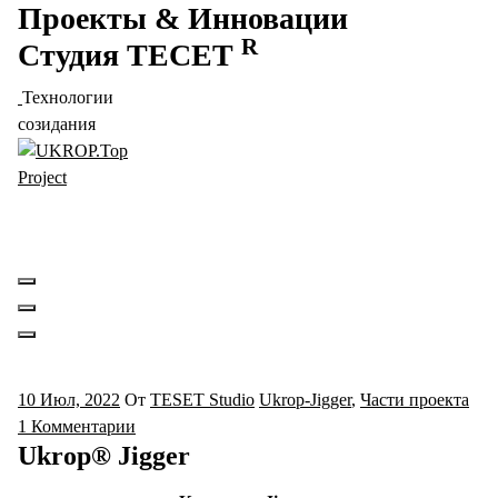
Проекты
&
Инновации
Перейти
к
R
Студия
ТЕСЕТ
содержимому
Технологии
созидания
Проект компании TESET Studio™ "Ukrop.Top" -
Укупорочная Продукция и Технологии Укупоривания​
10 Июл, 2022
От
TESET Studio
Ukrop-Jigger
,
Части проекта
1 Комментарии
Ukrop® Jigger