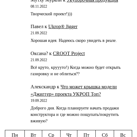
08.11.2022
Творческий проект!)))
Павел
к
Ukrop® Jigger
21.09.2022
Хорошая идея. Надеюсь скоро увидеть в реале.
Оксана?
к
CROOT Project
21.09.2022
Всё круто, круууто!) Когда можно будет открыть
газировку и не облиться??
Алекскандр
к
Что может крышка модели
«Джиггер» проекта УКРОП Топ?
19.09.2022
Доброго дня. Когда планируете начать продажи
конструктора и где можно пощупать/покрутить
вживую?
Пн
Вт
Ср
Чт
Пт
Сб
Вс