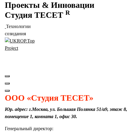
Проекты
&
Инновации
Перейти
к
R
Студия
ТЕСЕТ
содержимому
Технологии
созидания
Проект компании TESET Studio™ "Ukrop.Top" -
Укупорочная Продукция и Технологии Укупоривания​
ООО «Студия ТЕСЕТ»
Юр. адрес: г.Москва, ул. Большая Полянка 51/а9, этаж 8,
помещение 1, комната 1, офис 30.
Генеральный директор: